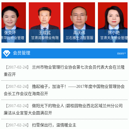
张克环
王成武
高庆伟
贺小艳
肃华远物业管理
甘肃润泰物业有限
兰石雅生活智慧服
甘肃天庆物业管理
会员管理
more+
【2017-02-24】
兰州市物业管理行业协会第七次会员代表大会在兰隆
重召开
【2017-02-24】
撸起袖子，加油干！——2017年度中国物业管理协会
会长工作会议在海南召开
【2017-02-24】
做阳光下的物业人 |碧桂园物业西北区域兰州分公司
廉洁从业宣誓大会圆满召开
【2017-02-24】
扫雪保出行，温情暖业主